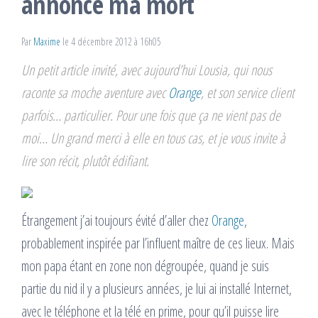
annoncé ma mort
Par
Maxime
le 4 décembre 2012 à 16h05
Un petit article invité, avec aujourd’hui Lousia, qui nous
raconte sa moche aventure avec
Orange
, et son service client
parfois… particulier. Pour une fois que ça ne vient pas de
moi… Un grand merci à elle en tous cas, et je vous invite à
lire son récit, plutôt édifiant.
Étrangement j’ai toujours évité d’aller chez
Orange
,
probablement inspirée par l’influent maître de ces lieux. Mais
mon papa étant en zone non dégroupée, quand je suis
partie du nid il y a plusieurs années, je lui ai installé Internet,
avec le téléphone et la télé en prime, pour qu’il puisse lire