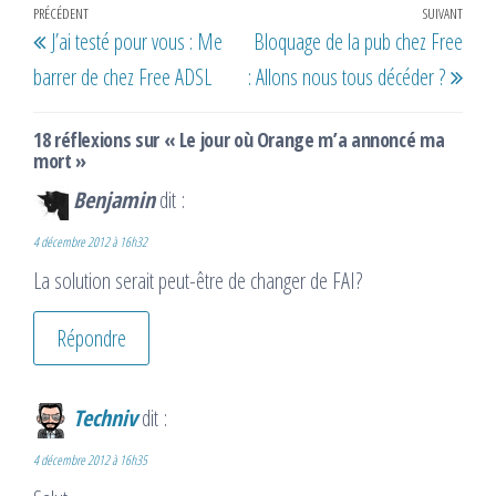
Navigation
Article
PRÉCÉDENT
SUIVANT
Artic
J’ai testé pour vous : Me
Bloquage de la pub chez Free
de
précédent
suiv
barrer de chez Free ADSL
: Allons nous tous décéder ?
l’article
18 réflexions sur « Le jour où Orange m’a annoncé ma
mort »
Benjamin
dit :
4 décembre 2012 à 16h32
La solution serait peut-être de changer de FAI?
Répondre
Techniv
dit :
4 décembre 2012 à 16h35