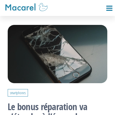
Passer
ce
Macarel
contenu
smartphones
Le bonus réparation va