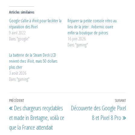
Articles similaires
Google s’allie à iFixit pour faciliter la
Réparer sa petite console rétro au
réparation des Pixel
lieu de la jeter : Anbernic ouvre
9 avril 2022
enfin sa boutique de pièces
Dans "google"
16 juin 2026
Dans "gaming"
La batterie de la Steam Deck LCD
revient chez iFixit, mais 50 dollars
plus cher
3 août 2026
Dans "gaming"
Navigation
Article
PRÉCÉDENT
SUIVANT
Artic
Des chargeurs recyclables
Découverte des Google Pixel
de
précédent
suiv
et made in Bretagne, voilà ce
8 et Pixel 8 Pro
l’article
que la France attendait