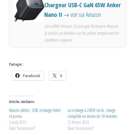
Chargeur USB-C GaN 65W Anker
Nano II
→ voir sur Amazon
Lien affilié Amazon. En tant que Partenaire Amazon,
je réalise un bénéfice sur les achats remplissant les
conditions requises.
Partager :
Facebook
X
Articles similaires
Passion câbles : USB, recharge Anker
La recharge à 240W est là : charge
et porno
complète en moins de 10 minutes
3 août 2015
12 février 2023
Dans "accessoires"
Dans "accessoires"