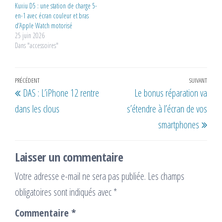
Kuxiu D5 : une station de charge 5-
en-1 avec écran couleur et bras
d’Apple Watch motorisé
25 juin 2026
Dans "accessoires"
Navigation
Article
PRÉCÉDENT
SUIVANT
Artic
DAS : L’iPhone 12 rentre
Le bonus réparation va
de
précédent
suiv
dans les clous
s’étendre à l’écran de vos
l’article
smartphones
Laisser un commentaire
Votre adresse e-mail ne sera pas publiée.
Les champs
obligatoires sont indiqués avec
*
Commentaire
*