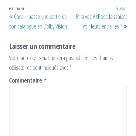
Navigation
Article
PRÉCÉDENT
SUIVANT
Artic
Canal+ passe une partie de
Et si vos AirPods laissaient
de
précédent
suiv
son catalogue en Dolby Vision
voir leurs entrailles ?
l’article
Laisser un commentaire
Votre adresse e-mail ne sera pas publiée.
Les champs
obligatoires sont indiqués avec
*
Commentaire
*