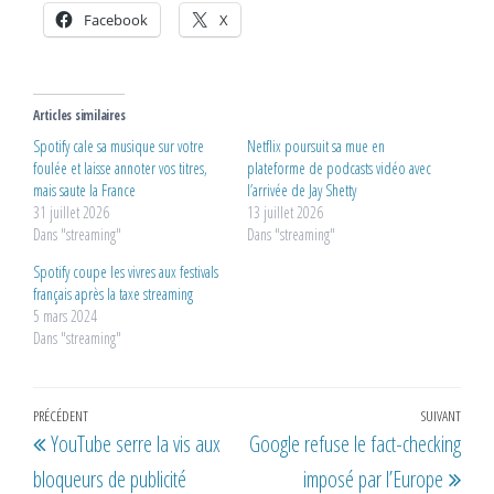
Facebook
X
Articles similaires
Spotify cale sa musique sur votre
Netflix poursuit sa mue en
foulée et laisse annoter vos titres,
plateforme de podcasts vidéo avec
mais saute la France
l’arrivée de Jay Shetty
31 juillet 2026
13 juillet 2026
Dans "streaming"
Dans "streaming"
Spotify coupe les vivres aux festivals
français après la taxe streaming
5 mars 2024
Dans "streaming"
Navigation
Article
PRÉCÉDENT
SUIVANT
Artic
YouTube serre la vis aux
Google refuse le fact-checking
de
précédent
suiv
bloqueurs de publicité
imposé par l’Europe