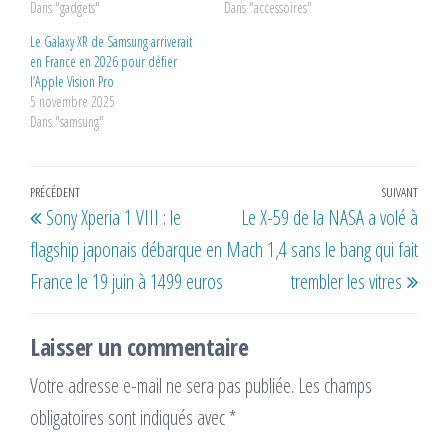
Dans "gadgets"
Dans "accessoires"
Le Galaxy XR de Samsung arriverait
en France en 2026 pour défier
l’Apple Vision Pro
5 novembre 2025
Dans "samsung"
Navigation
Article
PRÉCÉDENT
SUIVANT
Artic
Sony Xperia 1 VIII : le
Le X-59 de la NASA a volé à
de
précédent
suiv
flagship japonais débarque en
Mach 1,4 sans le bang qui fait
l’article
France le 19 juin à 1499 euros
trembler les vitres
Laisser un commentaire
Votre adresse e-mail ne sera pas publiée.
Les champs
obligatoires sont indiqués avec
*