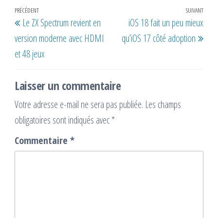
Navigation
Article
PRÉCÉDENT
SUIVANT
Artic
Le ZX Spectrum revient en
iOS 18 fait un peu mieux
de
précédent
suiv
version moderne avec HDMI
qu’iOS 17 côté adoption
l’article
et 48 jeux
Laisser un commentaire
Votre adresse e-mail ne sera pas publiée.
Les champs
obligatoires sont indiqués avec
*
Commentaire
*