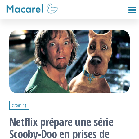
Passer
ce
Macarel
contenu
streaming
Netflix prépare une série
Scooby-Doo en prises de