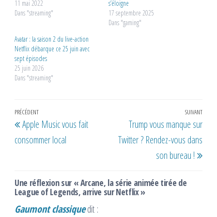
11 mai 2022
s’éloigne
Dans "streaming"
17 septembre 2025
Dans "gaming"
Avatar : la saison 2 du live-action
Netflix débarque ce 25 juin avec
sept épisodes
25 juin 2026
Dans "streaming"
Navigation
Article
PRÉCÉDENT
SUIVANT
Artic
Apple Music vous fait
Trump vous manque sur
de
précédent
suiv
consommer local
Twitter ? Rendez-vous dans
l’article
son bureau !
Une réflexion sur « Arcane, la série animée tirée de
League of Legends, arrive sur Netflix »
Gaumont classique
dit :