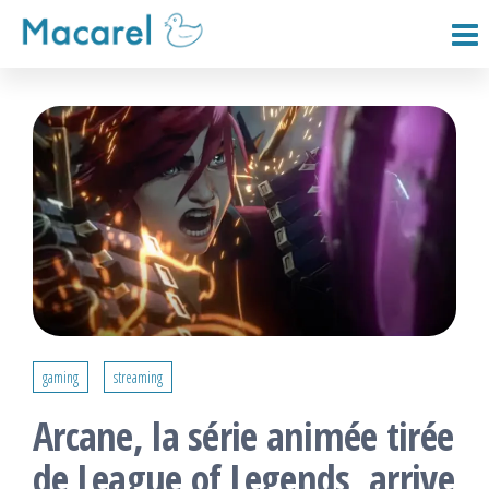
Passer
ce
Macarel
contenu
gaming
streaming
Arcane, la série animée tirée
de League of Legends, arrive