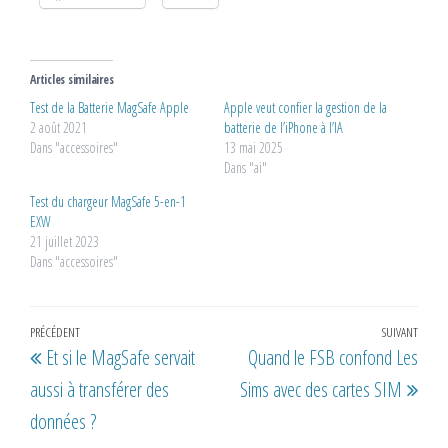
Articles similaires
Test de la Batterie MagSafe Apple
Apple veut confier la gestion de la
2 août 2021
batterie de l’iPhone à l’IA
Dans "accessoires"
13 mai 2025
Dans "ai"
Test du chargeur MagSafe 5-en-1
EXW
21 juillet 2023
Dans "accessoires"
Navigation
Article
PRÉCÉDENT
SUIVANT
Artic
Et si le MagSafe servait
Quand le FSB confond Les
de
précédent
suiv
aussi à transférer des
Sims avec des cartes SIM
l’article
données ?