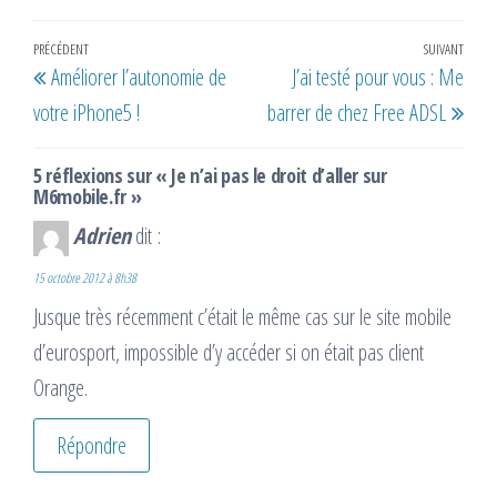
Navigation
Article
PRÉCÉDENT
SUIVANT
Artic
Améliorer l’autonomie de
J’ai testé pour vous : Me
de
précédent
suiv
votre iPhone5 !
barrer de chez Free ADSL
l’article
5 réflexions sur « Je n’ai pas le droit d’aller sur
M6mobile.fr »
Adrien
dit :
15 octobre 2012 à 8h38
Jusque très récemment c’était le même cas sur le site mobile
d’eurosport, impossible d’y accéder si on était pas client
Orange.
Répondre