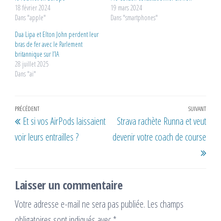
18 février 2024
19 mars 2024
Dans "apple"
Dans "smartphones"
Dua Lipa et Elton John perdent leur
bras de fer avec le Parlement
britannique sur l’IA
28 juillet 2025
Dans "ai"
Navigation
Article
PRÉCÉDENT
SUIVANT
Artic
Et si vos AirPods laissaient
Strava rachète Runna et veut
de
précédent
suiv
voir leurs entrailles ?
devenir votre coach de course
l’article
Laisser un commentaire
Votre adresse e-mail ne sera pas publiée.
Les champs
obligatoires sont indiqués avec
*