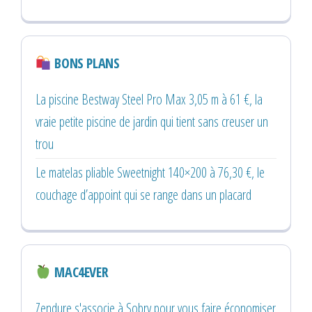
BONS PLANS
La piscine Bestway Steel Pro Max 3,05 m à 61 €, la
vraie petite piscine de jardin qui tient sans creuser un
trou
Le matelas pliable Sweetnight 140×200 à 76,30 €, le
couchage d’appoint qui se range dans un placard
MAC4EVER
Zendure s'associe à Sobry pour vous faire économiser