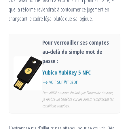
2021 avait donné raison à Proton sur un point similaire, et
que la réforme reviendrait à contourner ce jugement en
changeant le cadre légal plutôt que sa logique.
Pour verrouiller ses comptes
au-delà du simple mot de
passe :
Yubico YubiKey 5 NFC
→ voir sur Amazon
Lien affilié Amazon. En tant que Partenaire Amazon,
je réalise un bénéfice sur les achats remplissant les
conditions requises.
L’entreprise n’a d’ailleurs pas attendu pour se couvrir. Dès