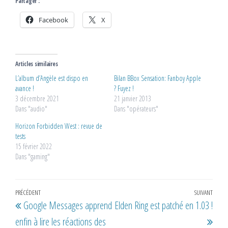
Partager :
Facebook
X
Articles similaires
L’album d’Angèle est dispo en
Bilan BBox Sensation: Fanboy Apple
avance !
? Fuyez !
3 décembre 2021
21 janvier 2013
Dans "audio"
Dans "opérateurs"
Horizon Forbidden West : revue de
tests
15 février 2022
Dans "gaming"
Navigation
Article
PRÉCÉDENT
SUIVANT
Artic
Google Messages apprend
Elden Ring est patché en 1.03 !
de
précédent
suiv
enfin à lire les réactions des