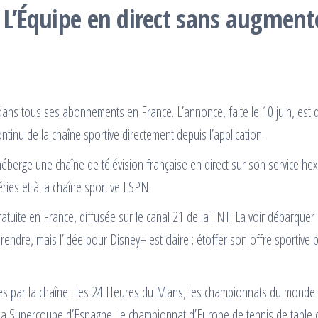
e L’Équipe en direct sans augment
t dans tous ses abonnements en France. L’annonce, faite le 10 juin, est 
ntinu de la chaîne sportive directement depuis l’application.
héberge une chaîne de télévision française en direct sur son service he
éries et à la chaîne sportive ESPN.
atuite en France, diffusée sur le canal 21 de la TNT. La voir débarquer
ndre, mais l’idée pour Disney+ est claire : étoffer son offre sportive 
ées par la chaîne : les 24 Heures du Mans, les championnats du monde
, la Supercoupe d’Espagne, le championnat d’Europe de tennis de table