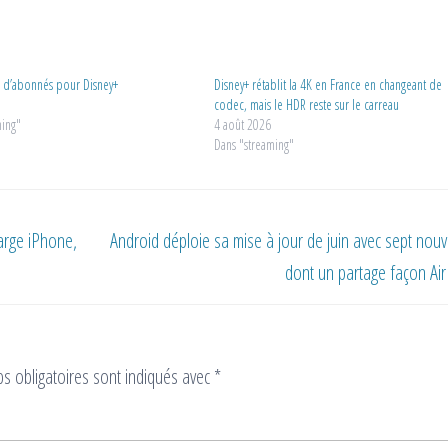
s d’abonnés pour Disney+
Disney+ rétablit la 4K en France en changeant de
1
codec, mais le HDR reste sur le carreau
ming"
4 août 2026
Dans "streaming"
arge iPhone,
Android déploie sa mise à jour de juin avec sept nou
dont un partage façon Ai
s obligatoires sont indiqués avec
*