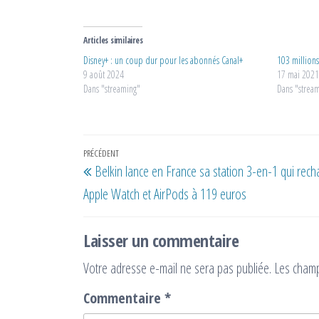
Articles similaires
Disney+ : un coup dur pour les abonnés Canal+
103 million
9 août 2024
17 mai 202
Dans "streaming"
Dans "strea
Navigation
Article
PRÉCÉDENT
Belkin lance en France sa station 3-en-1 qui rech
de
précédent
Apple Watch et AirPods à 119 euros
l’article
Laisser un commentaire
Votre adresse e-mail ne sera pas publiée.
Les champ
Commentaire
*