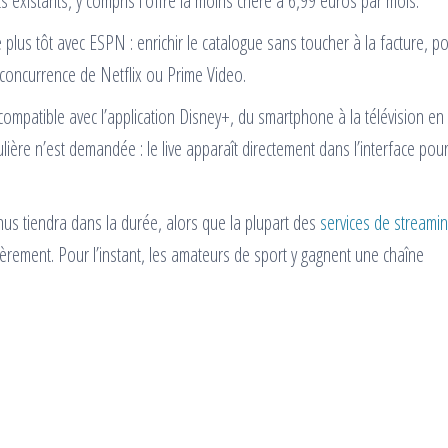
its existants, y compris l’offre la moins chère à 6,99 euros par mois.
 plus tôt avec ESPN : enrichir le catalogue sans toucher à la facture, p
la concurrence de Netflix ou Prime Video.
 compatible avec l’application Disney+, du smartphone à la télévision en
lière n’est demandée : le live apparaît directement dans l’interface pou
enus tiendra dans la durée, alors que la plupart des
services de streami
ièrement. Pour l’instant, les amateurs de sport y gagnent une chaîne