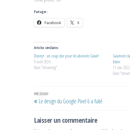
Partager :
Facebook
X
Articles similaires
Disney+ : un coup dur pour les abonnés Canal+
Gaumont clas
9 août 2024
blanc
Dans "streaming"
11 mai 202
Dans "strea
Navigation
Article
PRÉCÉDENT
Le design du Google Pixel 6 a fuité
de
précédent
l’article
Laisser un commentaire