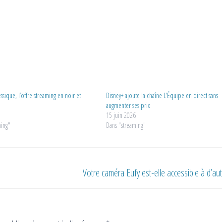
sique, l’offre streaming en noir et
Disney+ ajoute la chaîne L’Équipe en direct sans
augmenter ses prix
2
15 juin 2026
ming"
Dans "streaming"
Votre caméra Eufy est-elle accessible à d’aut