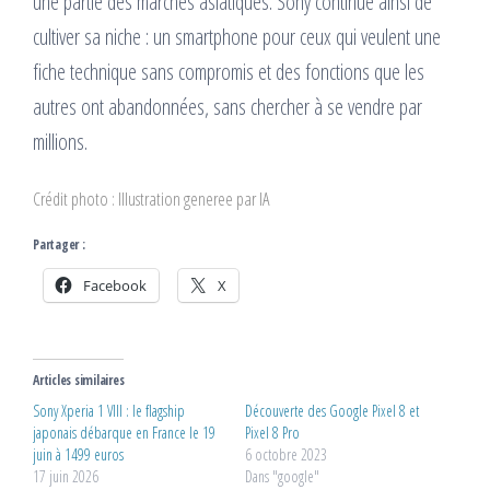
une partie des marchés asiatiques. Sony continue ainsi de
cultiver sa niche : un smartphone pour ceux qui veulent une
fiche technique sans compromis et des fonctions que les
autres ont abandonnées, sans chercher à se vendre par
millions.
Crédit photo : Illustration generee par IA
Partager :
Facebook
X
Articles similaires
Sony Xperia 1 VIII : le flagship
Découverte des Google Pixel 8 et
japonais débarque en France le 19
Pixel 8 Pro
juin à 1499 euros
6 octobre 2023
17 juin 2026
Dans "google"