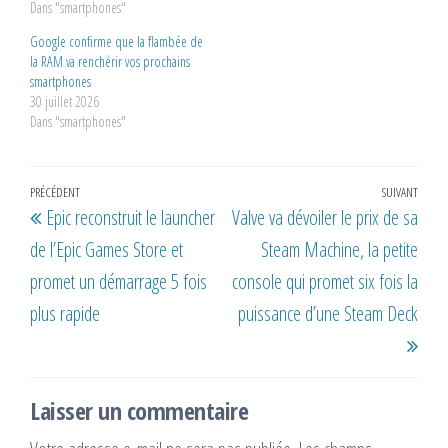
Dans "smartphones"
Google confirme que la flambée de
la RAM va renchérir vos prochains
smartphones
30 juillet 2026
Dans "smartphones"
Navigation
Article
PRÉCÉDENT
SUIVANT
Artic
Epic reconstruit le launcher
Valve va dévoiler le prix de sa
de
précédent
suiv
de l’Epic Games Store et
Steam Machine, la petite
l’article
promet un démarrage 5 fois
console qui promet six fois la
plus rapide
puissance d’une Steam Deck
Laisser un commentaire