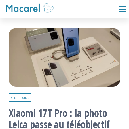
Passer
ce
Macarel
contenu
smartphones
Xiaomi 17T Pro : la photo
Leica passe au téléobjectif