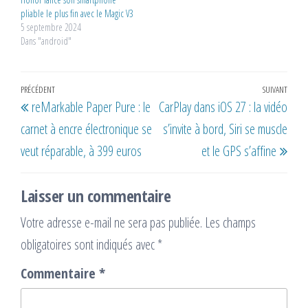
pliable le plus fin avec le Magic V3
5 septembre 2024
Dans "android"
Navigation
Article
PRÉCÉDENT
SUIVANT
Artic
reMarkable Paper Pure : le
CarPlay dans iOS 27 : la vidéo
de
précédent
suiv
carnet à encre électronique se
s’invite à bord, Siri se muscle
l’article
veut réparable, à 399 euros
et le GPS s’affine
Laisser un commentaire
Votre adresse e-mail ne sera pas publiée.
Les champs
obligatoires sont indiqués avec
*
Commentaire
*