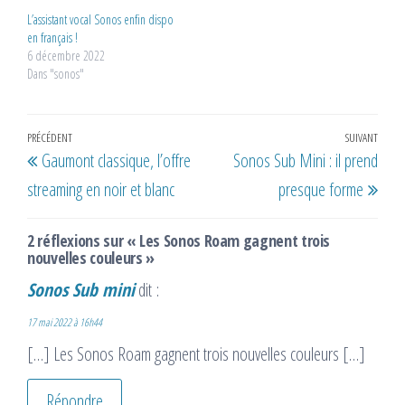
L’assistant vocal Sonos enfin dispo
en français !
6 décembre 2022
Dans "sonos"
Navigation
Article
PRÉCÉDENT
SUIVANT
Artic
Gaumont classique, l’offre
Sonos Sub Mini : il prend
de
précédent
suiv
streaming en noir et blanc
presque forme
l’article
2 réflexions sur « Les Sonos Roam gagnent trois
nouvelles couleurs »
Sonos Sub mini
dit :
17 mai 2022 à 16h44
[…] Les Sonos Roam gagnent trois nouvelles couleurs […]
Répondre