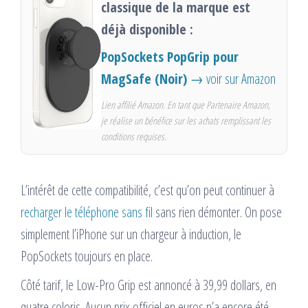
classique de la marque est
déjà disponible :
PopSockets PopGrip pour
MagSafe (Noir)
→ voir sur Amazon
Lien affilié Amazon. En tant que Partenaire Amazon,
je réalise un bénéfice sur les achats remplissant les
conditions requises.
L’intérêt de cette compatibilité, c’est qu’on peut continuer à
recharger le téléphone sans fil
sans rien démonter. On pose
simplement l’iPhone sur un chargeur à induction, le
PopSockets toujours en place.
Côté tarif, le Low-Pro Grip est annoncé à 39,99 dollars, en
quatre coloris. Aucun prix officiel en euros n’a encore été