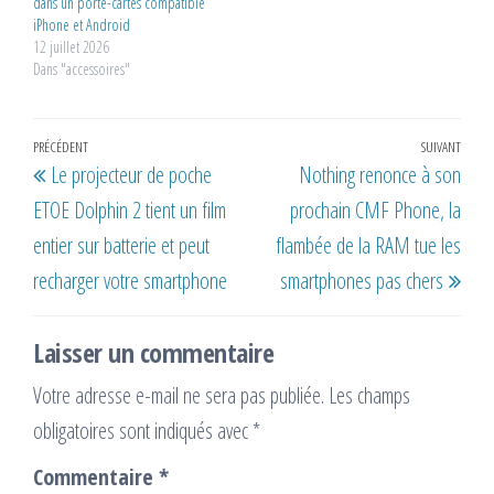
dans un porte-cartes compatible
iPhone et Android
12 juillet 2026
Dans "accessoires"
Navigation
Article
PRÉCÉDENT
SUIVANT
Artic
Le projecteur de poche
Nothing renonce à son
de
précédent
suiv
ETOE Dolphin 2 tient un film
prochain CMF Phone, la
l’article
entier sur batterie et peut
flambée de la RAM tue les
recharger votre smartphone
smartphones pas chers
Laisser un commentaire
Votre adresse e-mail ne sera pas publiée.
Les champs
obligatoires sont indiqués avec
*
Commentaire
*