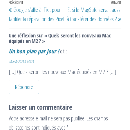
Navigation
Article
PRÉCÉDENT
SUIVANT
Artic
Google s’allie à iFixit pour
Et si le MagSafe servait aussi
de
précédent
suiv
faciliter la réparation des Pixel
à transférer des données ?
l’article
Une réflexion sur « Quels seront les nouveaux Mac
équipés en M2 ? »
Un bon plan par jour !
dit :
16 août 2023 à 14h23
[…] Quels seront les nouveaux Mac équipés en M2 ? […]
Répondre
Laisser un commentaire
Votre adresse e-mail ne sera pas publiée.
Les champs
obligatoires sont indiqués avec
*