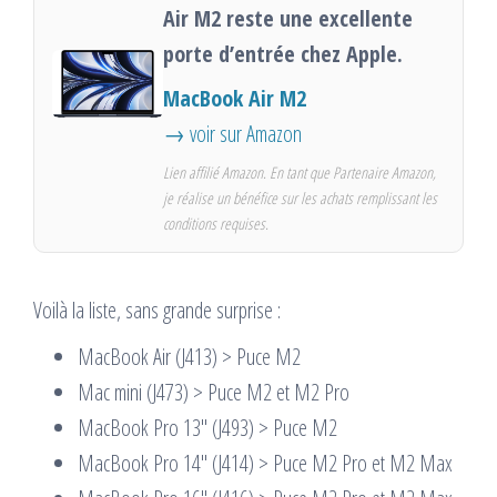
Air M2 reste une excellente
porte d’entrée chez Apple.
MacBook Air M2
→ voir sur Amazon
Lien affilié Amazon. En tant que Partenaire Amazon,
je réalise un bénéfice sur les achats remplissant les
conditions requises.
Voilà la liste, sans grande surprise :
MacBook Air (J413) > Puce M2
Mac mini (J473) > Puce M2 et M2 Pro
MacBook Pro 13″ (J493) > Puce M2
MacBook Pro 14″ (J414) > Puce M2 Pro et M2 Max