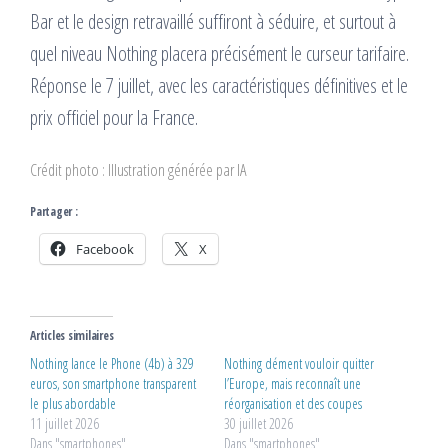
Bar et le design retravaillé suffiront à séduire, et surtout à
quel niveau Nothing placera précisément le curseur tarifaire.
Réponse le 7 juillet, avec les caractéristiques définitives et le
prix officiel pour la France.
Crédit photo : Illustration générée par IA
Partager :
Facebook
X
Articles similaires
Nothing lance le Phone (4b) à 329
Nothing dément vouloir quitter
euros, son smartphone transparent
l’Europe, mais reconnaît une
le plus abordable
réorganisation et des coupes
11 juillet 2026
30 juillet 2026
Dans "smartphones"
Dans "smartphones"