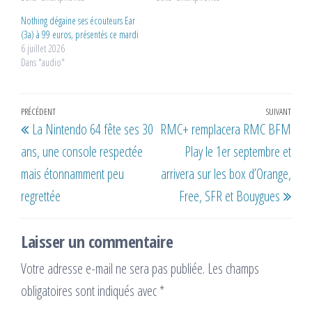
Nothing dégaine ses écouteurs Ear
(3a) à 99 euros, présentés ce mardi
6 juillet 2026
Dans "audio"
Navigation
Article
PRÉCÉDENT
SUIVANT
Artic
La Nintendo 64 fête ses 30
RMC+ remplacera RMC BFM
de
précédent
suiv
ans, une console respectée
Play le 1er septembre et
l’article
mais étonnamment peu
arrivera sur les box d’Orange,
regrettée
Free, SFR et Bouygues
Laisser un commentaire
Votre adresse e-mail ne sera pas publiée.
Les champs
obligatoires sont indiqués avec
*