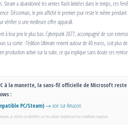
 Steam a abandonné les ventes flash limitées dans le temps, ces fenê
ence. Désormais, le prix affiché le premier jour reste le même pendant
r vérifier si une meilleure offre apparaît.
ent à leur prix le plus bas. Cyberpunk 2077, accompagné de son extens
is sa sortie : l’édition Ultimate revient autour de 40 euros, soit plus d
en production active sur la suite, ce qui explique sans doute ces remise
C à la manette, la sans-fil officielle de Microsoft reste
ows :
ompatible PC/Steam)
→ voir sur Amazon
mazon, je réalise un bénéfice sur les achats remplissant les conditions requises.