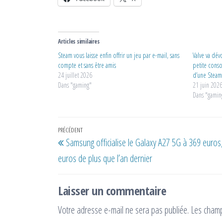
Articles similaires
Steam vous laisse enfin offrir un jeu par e-mail, sans
Valve va dév
compte et sans être amis
petite conso
24 juillet 2026
d’une Steam
Dans "gaming"
21 juin 202
Dans "gamin
Navigation
Article
PRÉCÉDENT
Samsung officialise le Galaxy A27 5G à 369 euros,
de
précédent
euros de plus que l’an dernier
l’article
Laisser un commentaire
Votre adresse e-mail ne sera pas publiée.
Les champ