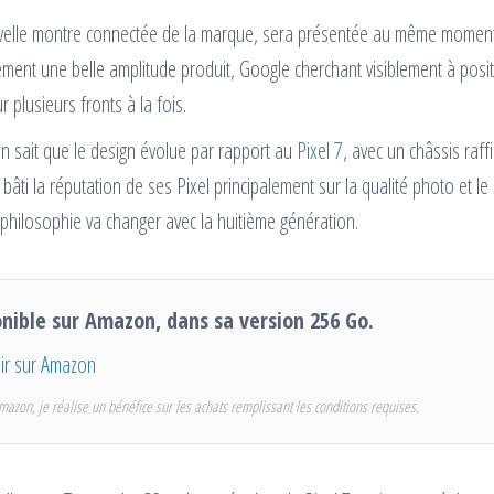
nouvelle montre connectée de la marque, sera présentée au même moment
ment une belle amplitude produit, Google cherchant visiblement à posi
plusieurs fronts à la fois.
 On sait que le design évolue par rapport au
Pixel 7
, avec un châssis raff
ti la réputation de ses Pixel principalement sur la qualité photo et le
te philosophie va changer avec la huitième génération.
onible sur Amazon, dans sa version 256 Go.
r sur Amazon
mazon, je réalise un bénéfice sur les achats remplissant les conditions requises.