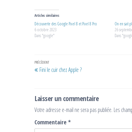
Articles similaires
Découverte des Google Pixel 8 et Pixel 8 Pro
On en sait p
6 octobre 2023
26 septemb
Dans "google"
Dans "googl
Navigation
Article
PRÉCÉDENT
Fini le cuir chez Apple ?
de
précédent
l’article
Laisser un commentaire
Votre adresse e-mail ne sera pas publiée.
Les champ
Commentaire
*