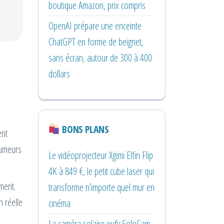
boutique Amazon, prix compris
OpenAI prépare une enceinte
ChatGPT en forme de beignet,
sans écran, autour de 300 à 400
dollars
BONS PLANS
ent
rumeurs
Le vidéoprojecteur Xgimi Elfin Flip
4K à 849 €, le petit cube laser qui
ment.
transforme n’importe quel mur en
n réelle
cinéma
La caméra solaire eufy SoloCam