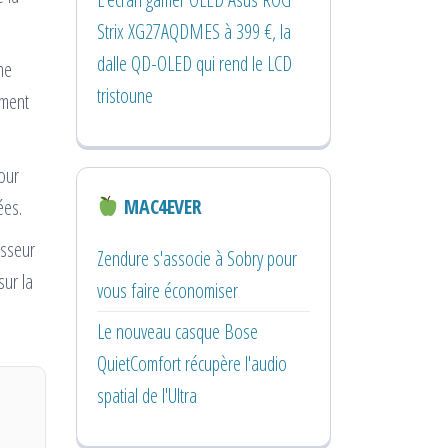
Strix XG27AQDMES à 399 €, la
dalle QD-OLED qui rend le LCD
me
tristoune
ement
our
MAC4EVER
ées.
esseur
Zendure s'associe à Sobry pour
ur la
vous faire économiser
Le nouveau casque Bose
QuietComfort récupère l'audio
spatial de l'Ultra