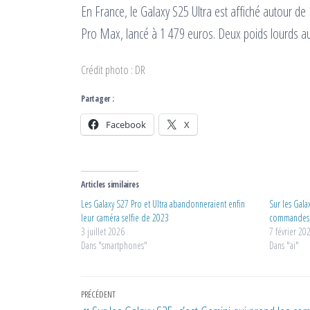
En France, le Galaxy S25 Ultra est affiché autour de
Pro Max, lancé à 1 479 euros. Deux poids lourds a
Crédit photo : DR
Partager :
Facebook
X
Articles similaires
Les Galaxy S27 Pro et Ultra abandonneraient enfin
Sur les Gala
leur caméra selfie de 2023
commandes, 
3 juillet 2026
7 février 20
Dans "smartphones"
Dans "ai"
Navigation
Article
PRÉCÉDENT