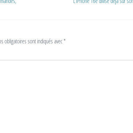
ommandes,
L’iPhone 16e divise déjà sur son
s obligatoires sont indiqués avec
*