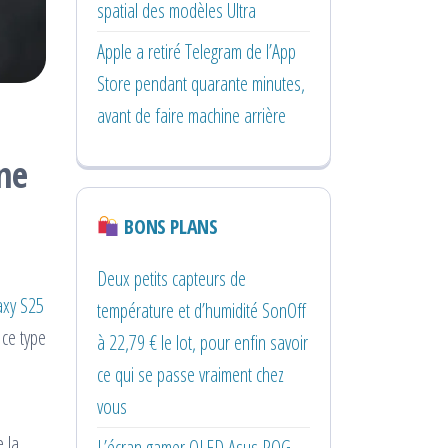
spatial des modèles Ultra
Apple a retiré Telegram de l’App
Store pendant quarante minutes,
avant de faire machine arrière
one
BONS PLANS
Deux petits capteurs de
axy S25
température et d’humidité SonOff
 ce type
à 22,79 € le lot, pour enfin savoir
ce qui se passe vraiment chez
vous
 la
L’écran gamer OLED Asus ROG