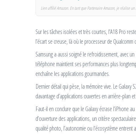
Lien affilié Amazon. En tant que Partenaire Amazon, je réalise un 
Sur les tâches isolées et très courtes, l’A18 Pro rest
l’écart se creuse, là où le processeur de Qualcomm
Samsung a aussi soigné le refroidissement, avec un 
téléphone maintient ses performances plus longtemps
enchaîne les applications gourmandes.
Dernier détail qui pèse, la mémoire vive. Le Galaxy 
davantage d’applications ouvertes en arrière-plan et 
Faut-il en conclure que le Galaxy écrase l’iPhone au
d’ouverture des applications, un critère spectaculaire
qualité photo, l’autonomie ou l’écosystème entrent a