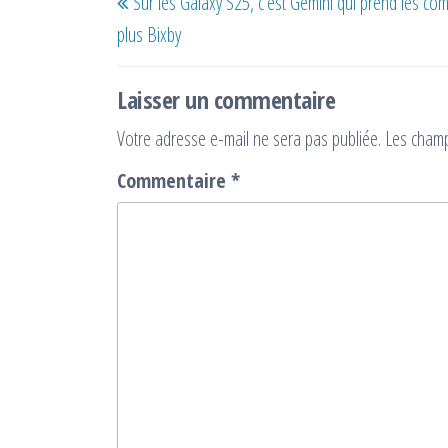
Sur les Galaxy S25, c’est Gemini qui prend les c
de
précédent
plus Bixby
l’article
Laisser un commentaire
Votre adresse e-mail ne sera pas publiée.
Les champ
Commentaire
*