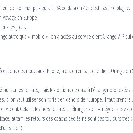
’on peut consommer plusieurs TERA de data en 4G, c’est pas une blague.
n voyage en Europe.
 tous les jours.
nge autre que « mobile », on a accès au service client Orange VIP qui 
a réceptions des nouveaux iPhone, alors qu’en tant que client Orange ou
faut sur les forfaits, mais les options de data à l’étranger proposées 
, si on veut utiliser son forfait en dehors de l’Europe, il faut prendre
iolent. Cela dit les hors forfaits à l’étranger sont « négociés » visib
fficace, autant les retours des coachs dédiés ne sont pas toujours très cl
utilisation).