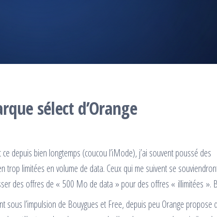
marque sélect d’Orange
t ce depuis bien longtemps (coucou l’iMode), j’ai souvent poussé des
n trop limitées en volume de data. Ceux qui me suivent se souviendro
sser des offres de « 500 Mo de data » pour des offres « illimitées ». B
nt sous l’impulsion de Bouygues et Free, depuis peu Orange propose 