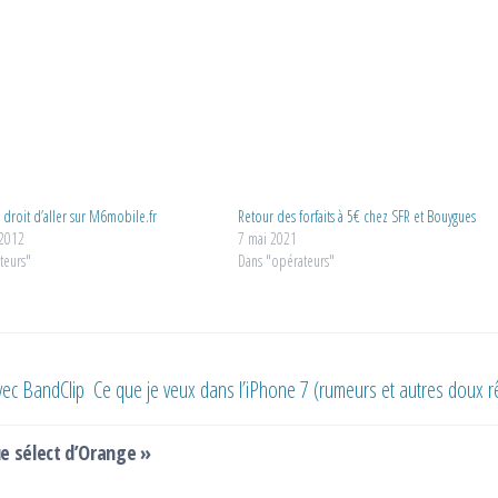
le droit d’aller sur M6mobile.fr
Retour des forfaits à 5€ chez SFR et Bouygues
 2012
7 mai 2021
teurs"
Dans "opérateurs"
vec BandClip
Ce que je veux dans l’iPhone 7 (rumeurs et autres doux r
ue sélect d’Orange »