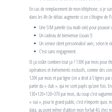
En cas de remplacement de mon téléphone, si je suis
dans les 4h (le délais augmente si on s’éloigne de P
Une SIM jumelle (ou multi-sim) pour pouvoir u
Un cadeau de bienvenue (ouais !)
Un service client personnalisé avec, selon le 
C’est sans engagement.
Et ça coûte combien tout ça ? 130€ par mois pour ê
opérations et événements exclusifs, comme des conce
120€ par mois et par ligne (on a droit à 5 lignes par
partie du « club », qui ne sont payés qu’une fois. 
130+120+120=370 par mois, du coup c’est vaguement d
« oui », pour le grand public, c’est n’importe quoi, m
data, au point même d’utiliser mon forfait 4G chez 