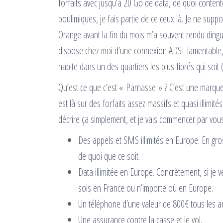
forfaits avec jusqu’à 20 Go de data, de quoi contenter
boulimiques, je fais partie de ce ceux là. Je ne suppo
Orange avant la fin du mois m’a souvent rendu dingue,
dispose chez moi d’une connexion ADSL lamentable, q
habite dans un des quartiers les plus fibrés qui soit
Qu’est ce que c’est « Parnasse » ? C’est une marque
est là sur des forfaits assez massifs et quasi illimi
décrire ça simplement, et je vais commencer par vous l
Des appels et SMS illimités en Europe. En gr
de quoi que ce soit.
Data illimitée en Europe. Concrètement, si je
sois en France ou n’importe où en Europe.
Un téléphone d’une valeur de 800€ tous les a
Une assurance contre la casse et le vol.