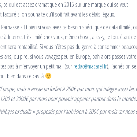
, ce qui est assez dramatique en 2015 sur une marque qui se veut
acturé si on souhaite qu’il soit fait avant les délais légaux.
 Parnasse ? Et bien si vous avez ce besoin spécifique de data illimité, o
 à Internet très limité chez vous, même chose, allez-y, le tout étant de
sement sera rentabilisé. Si vous n’êtes pas du genre à consommer beauc
s ans, ou pire, si vous voyagez peu en Europe, bah alors passez votre
tez pas à m’envoyer un petit mail (sur
redac@macarel.fr
), l’adhésion se 
vont bien dans ce cas là
Europe, mais il existe un forfait à 250€ par mois qui intègre aussi les 
 à 1200 et 2000€ par mois pour pouvoir appeler partout dans le monde.
rivilèges exclusifs » proposés par l’adhésion à 200€ par mois car nous 