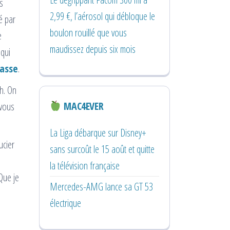
s
2,99 €, l’aérosol qui débloque le
é par
boulon rouillé que vous
e
maudissez depuis six mois
 qui
asse
.
sh. On
MAC4EVER
 vous
La Liga débarque sur Disney+
ucier
sans surcoût le 15 août et quitte
la télévision française
Que je
Mercedes-AMG lance sa GT 53
électrique