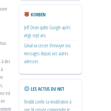
phone
KORBEN
Jeff Dean quitte Google après
vingt-sept ans
vous.
Gmail va cesser d'envoyer vos
messages depuis vos autres
adresses
s à des
 à
re
s,
LES ACTUS DU NET
nse est
s en
Reddit confie sa modération à
nnement
une IA censée comprendre le