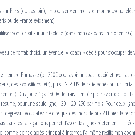
 sur Paris (ou pas loin), un coursier vient me livrer mon nouveau télé
aris ou de France évidement).
tiliser son forfait sur une tablette (dans mon cas dans un modem 4G).
niveau de forfait choisi, un éventuel « coach » dédié pour s’occuper de 
tre membre Parnasse (ou 200€ pour avoir un coach dédié et avoir accè
rts, des expositions, etc), puis EN PLUS de cette adhésion, un forfait
 membre). On ajoute à ça 1500€ de frais d’entrée pour avoir droit de fai
En résumé, pour une seule ligne, 130+120=250 par mois. Pour deux ligne
egressif. Vous allez me dire que c’est hors de prix ? Et bien la répo
ais dans les faits ça nous permet d’avoir des lignes réellement illimitée
moi comme point d’accès principal à Internet, j’ai même résilié mon abo