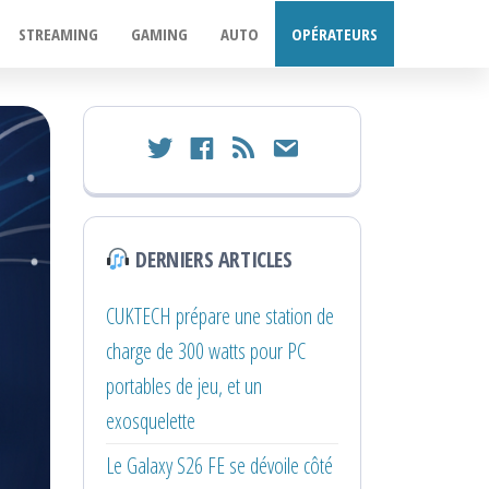
STREAMING
GAMING
AUTO
OPÉRATEURS
twitter
facebook
rss
email
DERNIERS ARTICLES
CUKTECH prépare une station de
charge de 300 watts pour PC
portables de jeu, et un
exosquelette
Le Galaxy S26 FE se dévoile côté