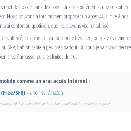
s permet de bosser dans des conditions très différentes, que ce soit en
 etc. Nous pouvons à tout moment proposer un accès 4G illimité à nos
 vrai confort au quotidien, que nous avons vite rentabilisé.
est illimité, c’est cher, et ça fonctionne très bien, on reste évidement 
 ou SFR, bah on capte à peu près partout. Du coup je vais vous décrir
ien chez Parnasse, puis les limites du truc :
 mobile comme un vrai accès Internet :
/Free/SFR)
→ voir sur Amazon
mazon, je réalise un bénéfice sur les achats remplissant les conditions requises.