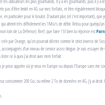
 les utilisateurs les plus gourmands. Il y a les gourmands, puis il y a le
rte pas d’être limité en 4G sur mes forfaits, et être régulièrement bloqu
 en particulier pour le boulot. D’autant plus (et c’est important), que j
ui atteint très difficilement les 1Mo/s de débit. Relou pour quelqu’un
 (non loin de La Défense). Bref, que faire ? Et bien la réponse est
Parn
 crée par Orange, qu’on pourrait décrire comme le strict inverse de So
tés, accompagnés d’un niveau de service assez dingue. Je vais essayer de
ister ce à quoi j’ai droit avec mon forfait :
os je peux appeler où je veux en Europe ou depuis l’Europe sans me so
 veux consommer 200 Go, ou même 2 To de données en 4G, j’y ai droit. 
n.