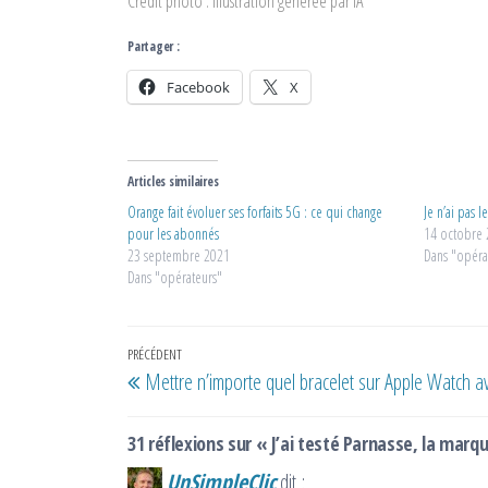
Crédit photo : Illustration générée par IA
Partager :
Facebook
X
Articles similaires
Orange fait évoluer ses forfaits 5G : ce qui change
Je n’ai pas 
pour les abonnés
14 octobre
23 septembre 2021
Dans "opéra
Dans "opérateurs"
Navigation
Article
PRÉCÉDENT
Mettre n’importe quel bracelet sur Apple Watch a
de
précédent
l’article
31 réflexions sur « J’ai testé Parnasse, la marq
UnSimpleClic
dit :