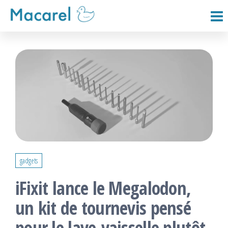
Passer
ce
Macarel
contenu
gadgets
iFixit lance le Megalodon,
un kit de tournevis pensé
pour le lave-vaisselle plutôt