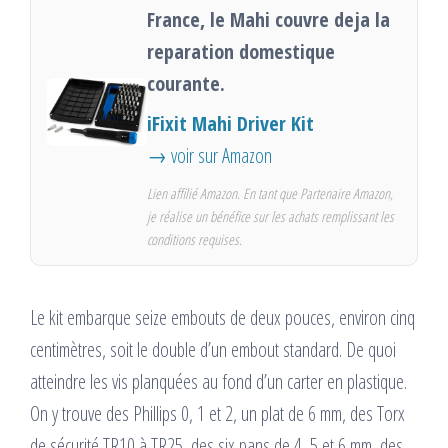
France, le Mahi couvre deja la
reparation domestique
courante.
iFixit Mahi Driver Kit
→ voir sur Amazon
Lien affilié Amazon. En tant que Partenaire Amazon,
je réalise un bénéfice sur les achats remplissant les
conditions requises.
Le kit embarque seize embouts de deux pouces, environ cinq
centimètres, soit le double d’un embout standard. De quoi
atteindre les vis planquées au fond d’un carter en plastique.
On y trouve des Phillips 0, 1 et 2, un plat de 6 mm, des Torx
de sécurité TR10 à TR25, des six pans de 4, 5 et 6 mm, des