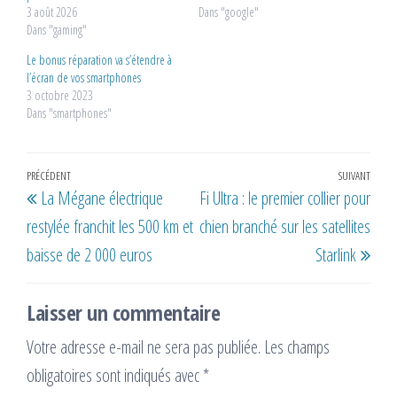
3 août 2026
Dans "google"
Dans "gaming"
Le bonus réparation va s’étendre à
l’écran de vos smartphones
3 octobre 2023
Dans "smartphones"
Navigation
Article
PRÉCÉDENT
SUIVANT
Artic
La Mégane électrique
Fi Ultra : le premier collier pour
de
précédent
suiv
restylée franchit les 500 km et
chien branché sur les satellites
l’article
baisse de 2 000 euros
Starlink
Laisser un commentaire
Votre adresse e-mail ne sera pas publiée.
Les champs
obligatoires sont indiqués avec
*