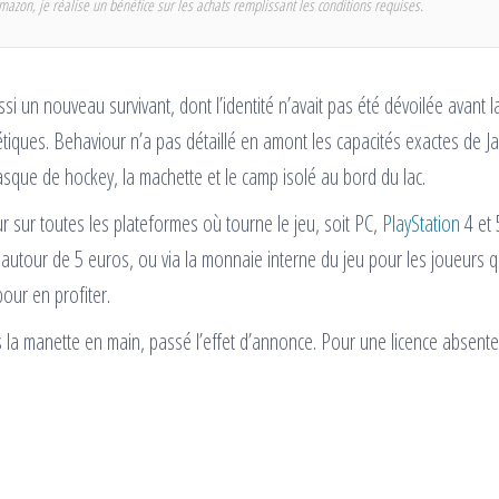
mazon, je réalise un bénéfice sur les achats remplissant les conditions requises.
ssi un nouveau survivant, dont l’identité n’avait pas été dévoilée avant l
étiques. Behaviour n’a pas détaillé en amont les capacités exactes de Ja
sque de hockey, la machette et le camp isolé au bord du lac.
our sur toutes les plateformes où tourne le jeu, soit PC,
PlayStation
4 et 
 autour de 5 euros, ou via la monnaie interne du jeu pour les joueurs q
our en profiter.
s la manette en main, passé l’effet d’annonce. Pour une licence absente