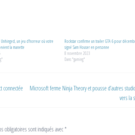
e Unhinged, un jeu d’horreur où votre
Rockstar confirme un trailer GTA 6 pour décemb
evient la manette
signé Sam Houser en personne
6
8 novembre 2023
g"
Dans "gaming"
ct connectée
Microsoft ferme Ninja Theory et pousse d’autres studi
vers la 
s obligatoires sont indiqués avec
*