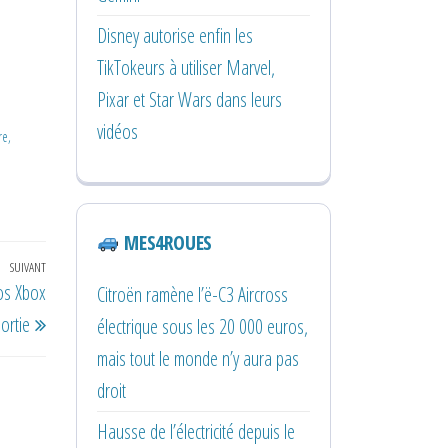
Disney autorise enfin les
TikTokeurs à utiliser Marvel,
Pixar et Star Wars dans leurs
vidéos
re,
MES4ROUES
SUIVANT
Article
os Xbox
Citroën ramène l’ë-C3 Aircross
suivant
sortie
électrique sous les 20 000 euros,
mais tout le monde n’y aura pas
droit
Hausse de l’électricité depuis le