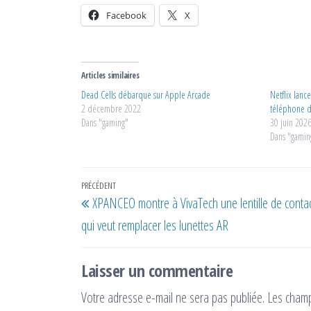
Facebook
X
Articles similaires
Dead Cells débarque sur Apple Arcade
Netflix lanc
2 décembre 2022
téléphone d
Dans "gaming"
30 juin 202
Dans "gamin
Navigation
Article
PRÉCÉDENT
XPANCEO montre à VivaTech une lentille de conta
de
précédent
qui veut remplacer les lunettes AR
l’article
Laisser un commentaire
Votre adresse e-mail ne sera pas publiée.
Les champ