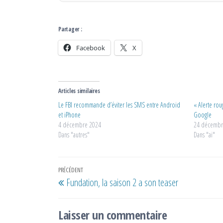
Partager :
Facebook
X
Articles similaires
Le FBI recommande d’éviter les SMS entre Android
« Alerte rou
et iPhone
Google
4 décembre 2024
24 décembr
Dans "autres"
Dans "ai"
Navigation
Article
PRÉCÉDENT
Fundation, la saison 2 a son teaser
de
précédent
l’article
Laisser un commentaire