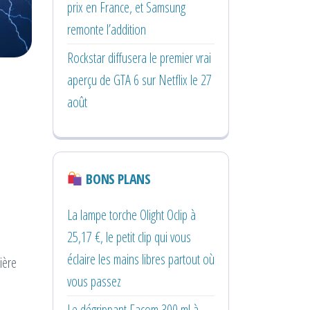
prix en France, et Samsung
remonte l’addition
Rockstar diffusera le premier vrai
aperçu de GTA 6 sur Netflix le 27
août
BONS PLANS
La lampe torche Olight Oclip à
25,17 €, le petit clip qui vous
éclaire les mains libres partout où
ière
vous passez
Le dégrippant Facom 300 ml à