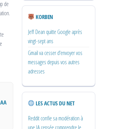
up de
ation.
KORBEN
Jeff Dean quitte Google après
ste
vingt-sept ans
de
Gmail va cesser d'envoyer vos
messages depuis vos autres
adresses
OAA
LES ACTUS DU NET
Reddit confie sa modération à
une IA censée comprendre le