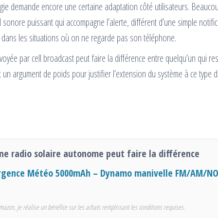
ogie demande encore une certaine adaptation côté utilisateurs. Beauco
 sonore puissant qui accompagne l’alerte, différent d’une simple notific
me dans les situations où on ne regarde pas son téléphone.
nvoyée par cell broadcast peut faire la différence entre quelqu’un qui re
t un argument de poids pour justifier l’extension du système à ce type 
ne radio solaire autonome peut faire la différence
d’urgence Météo 5000mAh – Dynamo manivelle FM/AM/N
mazon, je réalise un bénéfice sur les achats remplissant les conditions requises.