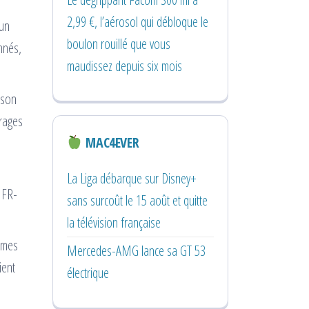
2,99 €, l’aérosol qui débloque le
 un
boulon rouillé que vous
nnés,
maudissez depuis six mois
 son
orages
MAC4EVER
La Liga débarque sur Disney+
 FR-
sans surcoût le 15 août et quitte
la télévision française
tèmes
Mercedes-AMG lance sa GT 53
ient
électrique