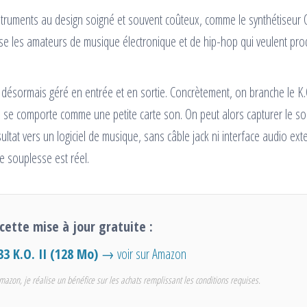
nstruments au design soigné et souvent coûteux, comme le synthétiseur 
ise les amateurs de musique électronique et de hip-hop qui veulent pro
 désormais géré en entrée et en sortie. Concrètement, on branche le K.O
il se comporte comme une petite carte son. On peut alors capturer le s
sultat vers un logiciel de musique, sans câble jack ni interface audio ext
de souplesse est réel.
cette mise à jour gratuite :
3 K.O. II (128 Mo)
→ voir sur Amazon
mazon, je réalise un bénéfice sur les achats remplissant les conditions requises.