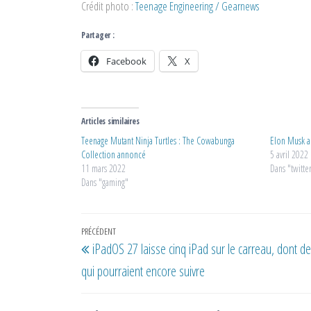
Crédit photo :
Teenage Engineering / Gearnews
Partager :
Facebook
X
Articles similaires
Teenage Mutant Ninja Turtles : The Cowabunga
Elon Musk a
Collection annoncé
5 avril 2022
11 mars 2022
Dans "twitte
Dans "gaming"
Navigation
Article
PRÉCÉDENT
iPadOS 27 laisse cinq iPad sur le carreau, dont d
de
précédent
qui pourraient encore suivre
l’article