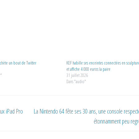
chète un bout de Twitter
KEF habille ses enceintes connectées en sculptur
et affiche 4 000 euros la paire
r"
31 juillet 2026
Dans "audio"
eux iPad Pro
La Nintendo 64 fête ses 30 ans, une console respect
étonnamment peu regr