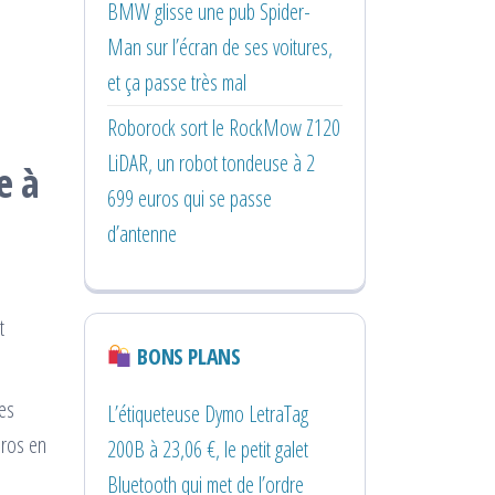
BMW glisse une pub Spider-
Man sur l’écran de ses voitures,
et ça passe très mal
Roborock sort le RockMow Z120
LiDAR, un robot tondeuse à 2
e à
699 euros qui se passe
d’antenne
t
BONS PLANS
les
L’étiqueteuse Dymo LetraTag
uros en
200B à 23,06 €, le petit galet
Bluetooth qui met de l’ordre