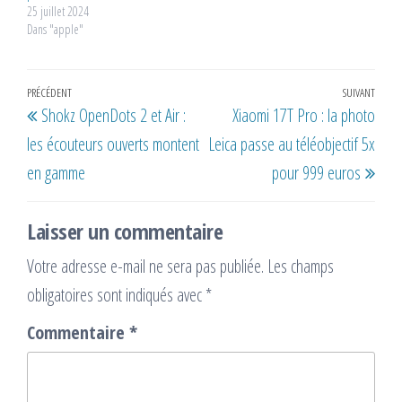
25 juillet 2024
Dans "apple"
Navigation
Article
PRÉCÉDENT
SUIVANT
Artic
Shokz OpenDots 2 et Air :
Xiaomi 17T Pro : la photo
de
précédent
suiv
les écouteurs ouverts montent
Leica passe au téléobjectif 5x
l’article
en gamme
pour 999 euros
Laisser un commentaire
Votre adresse e-mail ne sera pas publiée.
Les champs
obligatoires sont indiqués avec
*
Commentaire
*