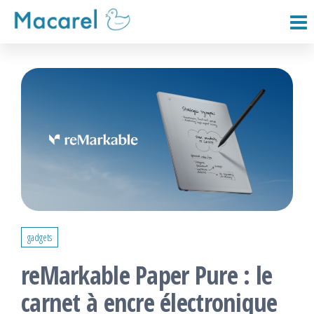
Passer
ce
Macarel
contenu
gadgets
reMarkable Paper Pure : le
carnet à encre électronique