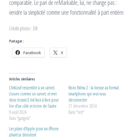
comparable. Le pari de reMarkable, lui, ne change pas :
vendre la simplicité comme une fonctionnalité à part entière.
Crédit photo : DR
Partager :
Facebook
X
Articles similaires
L’InkLeaf ressemble à un carnet,
Boox Palma 2 : la liseuse au format
s’ouvre comme un carnet, et met
smartphone qui veut vous
deux écrans E Ink face à face pour
déconnecter
lire d’un côté et écrire de l’autre
21 décembre 2024
9 août 2026
Dans "test"
Dans "gadgets"
Les plans d’Apple pour un iPhone
pliant se dévoilent