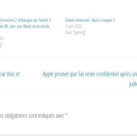
hronicles 2 débarque sur Switch 2
Diablo Immortal : faut-il craquer ?
 en 4K, avec une Blade et un mode
3 juin 2022
Dans "gaming"
026
g"
par Vivo et
Apple promet que Siri reste confidentiel après u
judi
s obligatoires sont indiqués avec
*