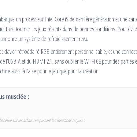
mbarque un processeur Intel Core i9 de dernière génération et une cart
i faire tourner les jeux récents dans de bonnes conditions. Pour évite
r annonce un système de refroidissement revu.
t : clavier rétroéclairé RGB entièrement personnalisable, et une connec
de l’USB-A et du HDMI 2.1, sans oublier le Wi-Fi 6E pour des parties e
hine aussi à l’aise pour le jeu que pour la création.
us musclée :
bénéfice sur les achats remplissant les conditions requises.