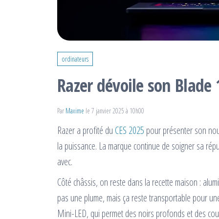
ordinateurs
Razer dévoile son Blade 
Par
Maxime
le 7 janvier 2025 à 10h00
Razer a profité du
CES 2025
pour présenter son nouv
la puissance. La marque continue de soigner sa répu
avec.
Côté châssis, on reste dans la recette maison : alumi
pas une plume, mais ça reste transportable pour une
Mini-LED, qui permet des noirs profonds et des coul