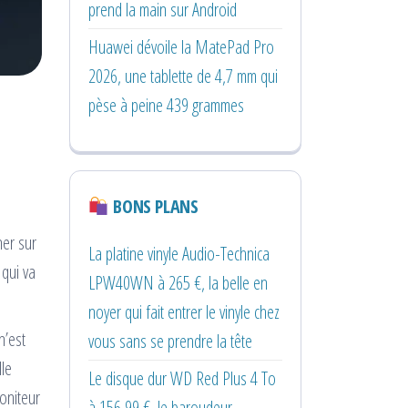
prend la main sur Android
Huawei dévoile la MatePad Pro
2026, une tablette de 4,7 mm qui
pèse à peine 439 grammes
BONS PLANS
ner sur
La platine vinyle Audio-Technica
 qui va
LPW40WN à 265 €, la belle en
noyer qui fait entrer le vinyle chez
n’est
vous sans se prendre la tête
lle
Le disque dur WD Red Plus 4 To
oniteur
à 156,99 €, le baroudeur