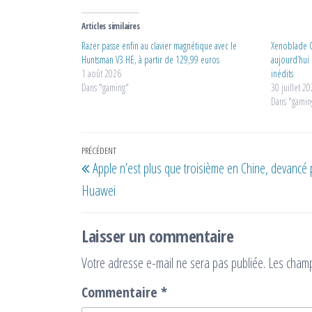
Articles similaires
Razer passe enfin au clavier magnétique avec le
Xenoblade C
Huntsman V3 HE, à partir de 129,99 euros
aujourd’hui
1 août 2026
inédits
Dans "gaming"
30 juillet 2
Dans "gamin
Navigation
Article
PRÉCÉDENT
Apple n’est plus que troisième en Chine, devancé 
de
précédent
Huawei
l’article
Laisser un commentaire
Votre adresse e-mail ne sera pas publiée.
Les champ
Commentaire
*