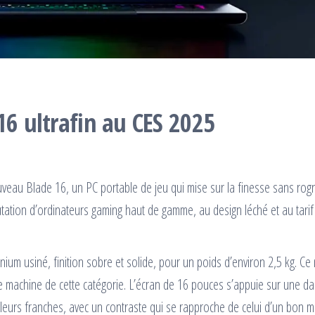
16 ultrafin au CES 2025
eau Blade 16, un PC portable de jeu qui mise sur la finesse sans rog
tation d’ordinateurs gaming haut de gamme, au design léché et au tarif
nium usiné, finition sobre et solide, pour un poids d’environ 2,5 kg. Ce 
 machine de cette catégorie. L’écran de 16 pouces s’appuie sur une da
eurs franches, avec un contraste qui se rapproche de celui d’un bon m