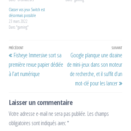
Classer vos jeux Switch est
désormais possible
23 mars 2022
Dans "gaming"
Navigation
Article
PRÉCÉDENT
SUIVANT
Artic
Fisheye Immersive sort sa
Google planque une dizaine
de
précédent
suiv
première revue papier dédiée
de mini-jeux dans son moteur
l’article
à l’art numérique
de recherche, et il suffit d’un
mot-clé pour les lancer
Laisser un commentaire
Votre adresse e-mail ne sera pas publiée.
Les champs
obligatoires sont indiqués avec
*