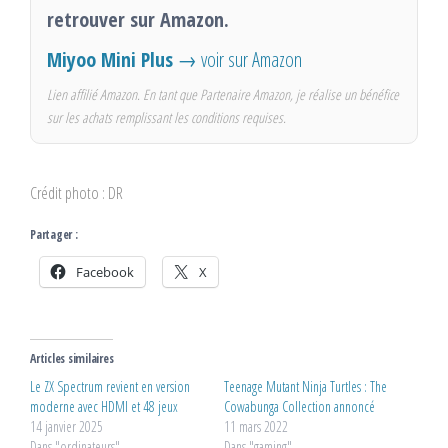
retrouver sur Amazon.
Miyoo Mini Plus
→ voir sur Amazon
Lien affilié Amazon. En tant que Partenaire Amazon, je réalise un bénéfice
sur les achats remplissant les conditions requises.
Crédit photo : DR
Partager :
Facebook
X
Articles similaires
Le ZX Spectrum revient en version
Teenage Mutant Ninja Turtles : The
moderne avec HDMI et 48 jeux
Cowabunga Collection annoncé
14 janvier 2025
11 mars 2022
Dans "ordinateurs"
Dans "gaming"