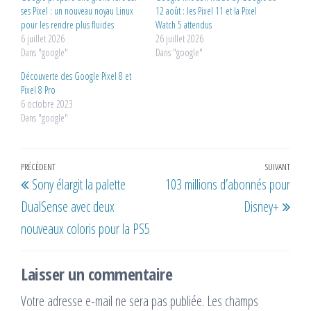
ses Pixel : un nouveau noyau Linux
12 août : les Pixel 11 et la Pixel
pour les rendre plus fluides
Watch 5 attendus
6 juillet 2026
26 juillet 2026
Dans "google"
Dans "google"
Découverte des Google Pixel 8 et
Pixel 8 Pro
6 octobre 2023
Dans "google"
Navigation
Article
PRÉCÉDENT
SUIVANT
Artic
Sony élargit la palette
103 millions d’abonnés pour
de
précédent
suiv
DualSense avec deux
Disney+
l’article
nouveaux coloris pour la PS5
Laisser un commentaire
Votre adresse e-mail ne sera pas publiée.
Les champs