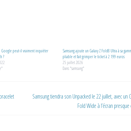
: Google peut-il vraiment inquiéter
Samsung ajoute un Galaxy Z Fold8 Ultra à sa gam
h ?
pliable et fait grimper le ticket à 2 199 euros
2022
25 juillet 2026
e"
Dans "samsung"
bracelet
Samsung tiendra son Unpacked le 22 juillet, avec un 
Fold Wide à l’écran presque 