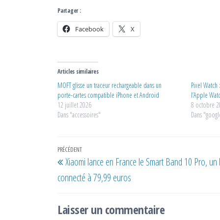
Partager :
Facebook
X
Articles similaires
MOFT glisse un traceur rechargeable dans un
Pixel Watch 
porte-cartes compatible iPhone et Android
l’Apple Watc
12 juillet 2026
8 octobre 
Dans "accessoires"
Dans "googl
Navigation
Article
PRÉCÉDENT
Xiaomi lance en France le Smart Band 10 Pro, un 
de
précédent
connecté à 79,99 euros
l’article
Laisser un commentaire