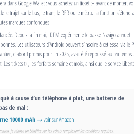
uera dans Google Wallet : vous achetez un ticket t+ avant de monter, v
e le trajet sur le bus, le tram, le RER ou le métro. La fonction s’étendr
outes marques confondues.
 lancée. Depuis la fin mai, IDFM expérimente le passe Navigo annuel
onnés. Les utilisateurs d’Android peuvent s’inscrire à cet essai via le P
hantier, d’abord promis pour fin 2025, avait été repoussé au printemps
es tickets t+, les forfaits semaine et mois, ainsi que le service Libert
oqué à cause d’un téléphone à plat, une batterie de
pas de mal :
erne 10000 mAh
→ voir sur Amazon
mazon, je réalise un bénéfice sur les achats remplissant les conditions requises.