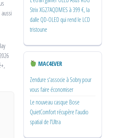
ous
Strix XG27AQDMES à 399 €, la
a aussi
dalle QD-OLED qui rend le LCD
tristoune
lay
 2026
MAC4EVER
é+,
Zendure s'associe à Sobry pour
vous faire économiser
Le nouveau casque Bose
QuietComfort récupère l'audio
spatial de l'Ultra