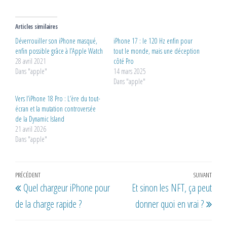
Articles similaires
Déverrouiller son iPhone masqué,
iPhone 17 : le 120 Hz enfin pour
enfin possible grâce à l’Apple Watch
tout le monde, mais une déception
28 avril 2021
côté Pro
Dans "apple"
14 mars 2025
Dans "apple"
Vers l’iPhone 18 Pro : L’ère du tout-
écran et la mutation controversée
de la Dynamic Island
21 avril 2026
Dans "apple"
Navigation
Article
PRÉCÉDENT
SUIVANT
Artic
Quel chargeur iPhone pour
Et sinon les NFT, ça peut
de
précédent
suiv
de la charge rapide ?
donner quoi en vrai ?
l’article