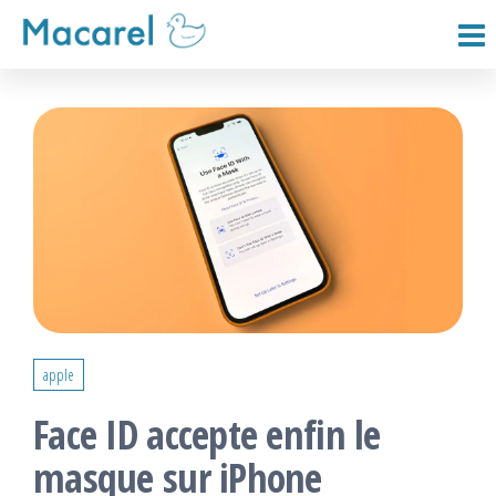
Passer
ce
Macarel
contenu
apple
Face ID accepte enfin le
masque sur iPhone