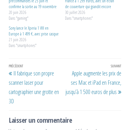
précommandes le 25 juin et
France à 1 299 euros, avec un écran
confirme la sortie au 19 novembre
de couverture qui grandit encore
20 juin 2026
30 juillet 2026
Dans "gaming"
Dans "smartphones"
Sony lance le Xperia 1 VIII en
Europe à 1 499 €, avec prise casque
21 juin 2026
Dans "smartphones"
Navigation
Article
PRÉCÉDENT
SUIVANT
Artic
Il fabrique son propre
Apple augmente les prix de
de
précédent
suiv
scanner laser pour
ses Mac et iPad en France,
l’article
cartographier une grotte en
jusqu’à 1 500 euros de plus
3D
Laisser un commentaire