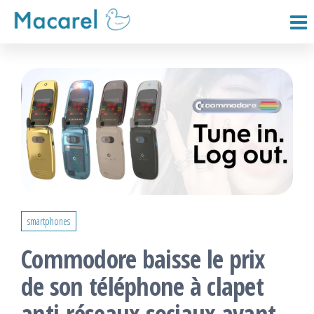
Passer
ce
Macarel
contenu
smartphones
Commodore baisse le prix
de son téléphone à clapet
anti-réseaux sociaux avant