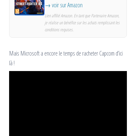
→ voir sur Amazon
Lien affilié Amazon. En tant que Partenaire Amazon,
je réalise un bénéfice sur les achats remplissant les
conditions requises.
Mais Microsoft a encore le temps de racheter Capcom d’ici
là !