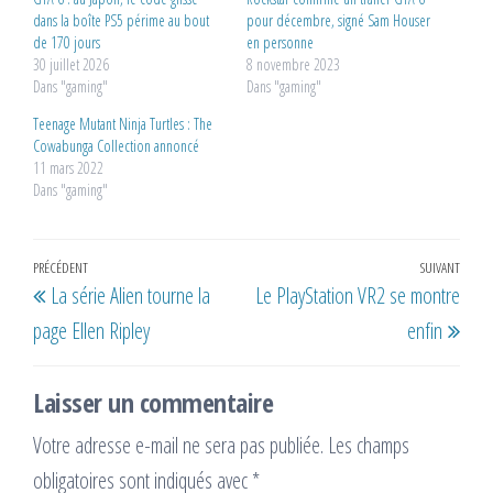
dans la boîte PS5 périme au bout
pour décembre, signé Sam Houser
de 170 jours
en personne
30 juillet 2026
8 novembre 2023
Dans "gaming"
Dans "gaming"
Teenage Mutant Ninja Turtles : The
Cowabunga Collection annoncé
11 mars 2022
Dans "gaming"
Navigation
Article
PRÉCÉDENT
SUIVANT
Artic
La série Alien tourne la
Le PlayStation VR2 se montre
de
précédent
suiv
page Ellen Ripley
enfin
l’article
Laisser un commentaire
Votre adresse e-mail ne sera pas publiée.
Les champs
obligatoires sont indiqués avec
*