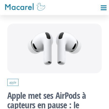
Passer
ce
Macarel
contenu
apple
Apple met ses AirPods à
capteurs en pause : le