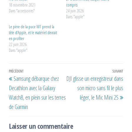
18 novembre 2021
compris
Dans "accessoires"
24 juin 2026
Dans "apple"
Le père de la puce M1 prend la
tête d’Apple, et le matériel devrait
en profiter
22 juin 2026
Dans "apple"
Navigation
Article
PRÉCÉDENT
SUIVANT
Artic
Samsung débarque chez
DJI glisse un enregistreur dans
de
précédent
suiv
Decathlon avec la Galaxy
son micro sans fil le plus
l’article
Watch8, en plein sur les terres
léger, le Mic Mini 2S
de Garmin
Laisser un commentaire